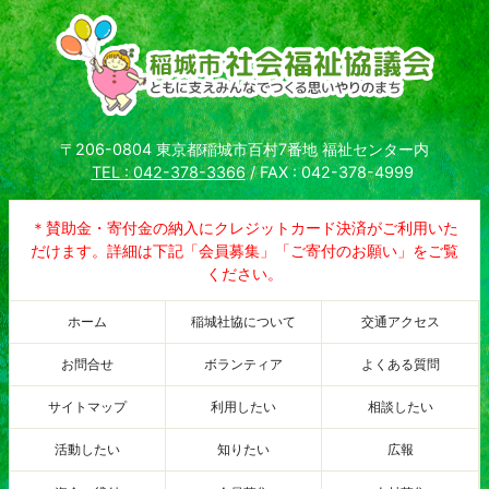
〒206-0804 東京都稲城市百村7番地 福祉センター内
TEL : 042-378-3366
/ FAX : 042-378-4999
＊賛助金・寄付金の納入にクレジットカード決済がご利用いた
だけます。詳細は下記「会員募集」「ご寄付のお願い」をご覧
ください。
ホーム
稲城社協について
交通アクセス
お問合せ
ボランティア
よくある質問
サイトマップ
利用したい
相談したい
活動したい
知りたい
広報