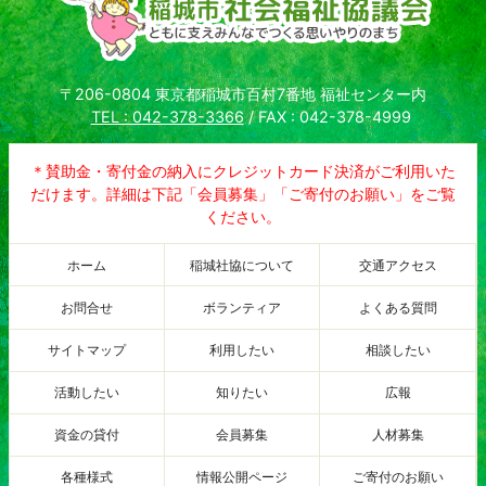
〒206-0804 東京都稲城市百村7番地 福祉センター内
TEL : 042-378-3366
/ FAX : 042-378-4999
＊賛助金・寄付金の納入にクレジットカード決済がご利用いた
だけます。詳細は下記「会員募集」「ご寄付のお願い」をご覧
ください。
ホーム
稲城社協について
交通アクセス
お問合せ
ボランティア
よくある質問
サイトマップ
利用したい
相談したい
活動したい
知りたい
広報
資金の貸付
会員募集
人材募集
各種様式
情報公開ページ
ご寄付のお願い