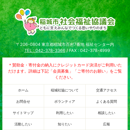
〒206-0804 東京都稲城市百村7番地 福祉センター内
TEL : 042-378-3366
/ FAX : 042-378-4999
＊賛助金・寄付金の納入にクレジットカード決済がご利用いた
だけます。詳細は下記「会員募集」「ご寄付のお願い」をご覧
ください。
ホーム
稲城社協について
交通アクセス
お問合せ
ボランティア
よくある質問
サイトマップ
利用したい
相談したい
活動したい
知りたい
広報