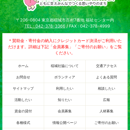
〒206-0804 東京都稲城市百村7番地 福祉センター内
TEL : 042-378-3366
/ FAX : 042-378-4999
＊賛助金・寄付金の納入にクレジットカード決済がご利用いた
だけます。詳細は下記「会員募集」「ご寄付のお願い」をご覧
ください。
ホーム
稲城社協について
交通アクセス
お問合せ
ボランティア
よくある質問
サイトマップ
利用したい
相談したい
活動したい
知りたい
広報
資金の貸付
会員募集
人材募集
各種様式
情報公開ページ
ご寄付のお願い