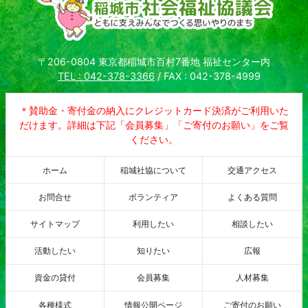
〒206-0804 東京都稲城市百村7番地 福祉センター内
TEL : 042-378-3366
/ FAX : 042-378-4999
＊賛助金・寄付金の納入にクレジットカード決済がご利用いた
だけます。詳細は下記「会員募集」「ご寄付のお願い」をご覧
ください。
ホーム
稲城社協について
交通アクセス
お問合せ
ボランティア
よくある質問
サイトマップ
利用したい
相談したい
活動したい
知りたい
広報
資金の貸付
会員募集
人材募集
各種様式
情報公開ページ
ご寄付のお願い