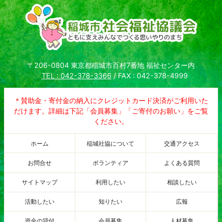
〒206-0804 東京都稲城市百村7番地 福祉センター内
TEL : 042-378-3366
/ FAX : 042-378-4999
＊賛助金・寄付金の納入にクレジットカード決済がご利用いた
だけます。詳細は下記「会員募集」「ご寄付のお願い」をご覧
ください。
ホーム
稲城社協について
交通アクセス
お問合せ
ボランティア
よくある質問
サイトマップ
利用したい
相談したい
活動したい
知りたい
広報
資金の貸付
会員募集
人材募集