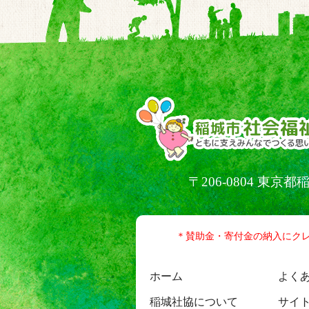
〒206-0804 東
＊賛助金・寄付金の納入にク
ホーム
よく
稲城社協について
サイ