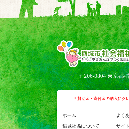
〒206-0804 東
＊賛助金・寄付金の納入にク
ホーム
よく
稲城社協について
サイ