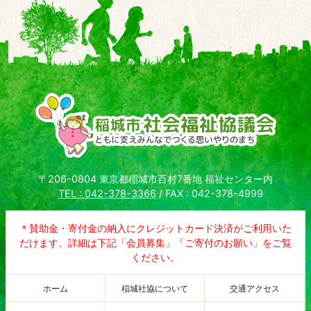
〒206-0804 東京都稲城市百村7番地 福祉センター内
TEL : 042-378-3366
/ FAX : 042-378-4999
＊賛助金・寄付金の納入にクレジットカード決済がご利用いた
だけます。詳細は下記「会員募集」「ご寄付のお願い」をご覧
ください。
ホーム
稲城社協について
交通アクセス