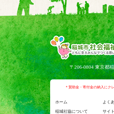
〒206-0804 東
＊賛助金・寄付金の納入にク
ホーム
よく
稲城社協について
サイ