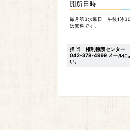
開所日時
毎月第3水曜日 午後1時3
は無料です。
担 当 権利擁護センター あん
042-378-4999 メー
い。