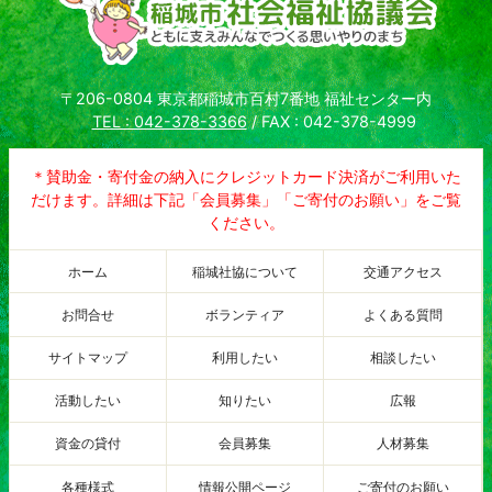
〒206-0804 東京都稲城市百村7番地 福祉センター内
TEL : 042-378-3366
/ FAX : 042-378-4999
＊賛助金・寄付金の納入にクレジットカード決済がご利用いた
だけます。詳細は下記「会員募集」「ご寄付のお願い」をご覧
ください。
ホーム
稲城社協について
交通アクセス
お問合せ
ボランティア
よくある質問
サイトマップ
利用したい
相談したい
活動したい
知りたい
広報
資金の貸付
会員募集
人材募集
各種様式
情報公開ページ
ご寄付のお願い