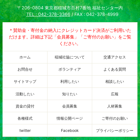
〒206-0804 東京都稲城市百村7番地 福祉センター内
TEL : 042-378-3366
/ FAX : 042-378-4999
＊賛助金・寄付金の納入にクレジットカード決済がご利用いた
だけます。詳細は下記「会員募集」「ご寄付のお願い」をご覧
ください。
ホーム
稲城社協について
交通アクセス
お問合せ
ボランティア
よくある質問
サイトマップ
利用したい
相談したい
活動したい
知りたい
広報
資金の貸付
会員募集
人材募集
各種様式
情報公開ページ
ご寄付のお願い
twitter
Facebook
プライバシーポリシー