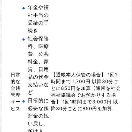
年金や福
祉手当の
受給の手
続き
社会保険
料、医療
費、公共
料金、家
賃、日用
日常
【通帳本人保管の場合】 1回1
品の代金
的な
時間まで 1,700円 以降30分ご
支払いな
金銭
とに850円を加算【通帳を社会
ど
管理
福祉協議会でお預かりする場
日常的に
サー
合】 1回1時間まで3,000円 以
必要な預
ビス
降30分ごとに850円を加算
貯金の払
い戻し、
預け入