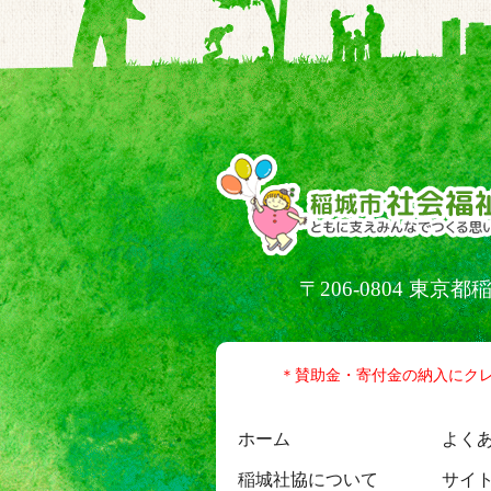
〒206-0804 東
＊賛助金・寄付金の納入にク
ホーム
よく
稲城社協について
サイ