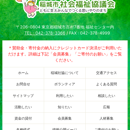
〒206-0804 東京都稲城市百村7番地 福祉センター内
TEL : 042-378-3366
/ FAX : 042-378-4999
＊賛助金・寄付金の納入にクレジットカード決済がご利用いた
だけます。詳細は下記「会員募集」「ご寄付のお願い」をご覧
ください。
ホーム
稲城社協について
交通アクセス
お問合せ
ボランティア
よくある質問
サイトマップ
利用したい
相談したい
活動したい
知りたい
広報
資金の貸付
会員募集
人材募集
各種様式
情報公開ページ
ご寄付のお願い