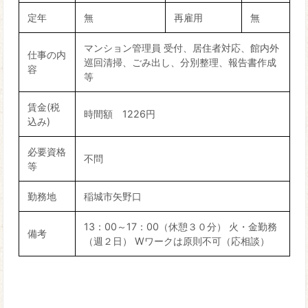
定年
無
再雇用
無
マンション管理員 受付、居住者対応、館内外
仕事の内
巡回清掃、ごみ出し、分別整理、報告書作成
容
等
賃金(税
時間額 1226円
込み)
必要資格
不問
等
勤務地
稲城市矢野口
13：00～17：00（休憩３０分） 火・金勤務
備考
（週２日） Wワークは原則不可（応相談）